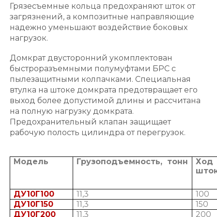
Грязесъемные кольца предохраняют шток от
загрязнений, а композитные направляющие
надежно уменьшают воздействие боковых
нагрузок.
Домкрат двусторонний укомплектован
быстроразъемными полумуфтами БРС с
пылезащитными колпачками. Специальная
втулка на штоке домкрата предотвращает его
выход более допустимой длины и рассчитана
на полную нагрузку домкрата.
Предохранительный клапан защищает
рабочую полость цилиндра от перегрузок.
Модель
Грузоподъемность, тонн
Ход
шток
ДУ10Г100
11,3
100
ДУ10Г150
11,3
150
ДУ10Г200
11,3
200