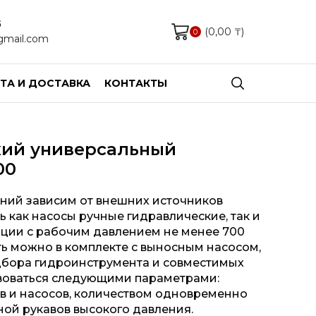
5
(
0,00
₸
)
0
mail.com
ТА И ДОСТАВКА
КОНТАКТЫ
кий универсальный
00
ний зависим от внешних источников
ь как насосы ручные гидравлические, так и
нции с рабочим давлением не менее 700
ть можно в комплекте с выносным насосом,
подбора гидроинструмента и совместимых
воваться следующими параметрами:
 и насосов, количеством одновременно
ой рукавов высокого давления.