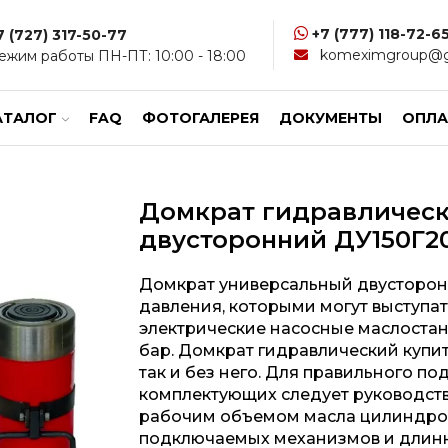
+7 (777) 118-72-6
7 (727) 317-50-77
komeximgroup@g
ежим работы ПН-ПТ: 10:00 - 18:00
АТАЛОГ
FAQ
ФОТОГАЛЕРЕЯ
ДОКУМЕНТЫ
ОПЛА
Домкрат гидравличес
двусторонний ДУ150Г2
Домкрат универсальный двусторон
давления, которыми могут выступат
электрические насосные маслоста
бар. Домкрат гидравлический купи
так и без него. Для правильного 
комплектующих следует руководст
рабочим объемом масла цилиндров
подключаемых механизмов и длинн