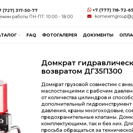
+7 (777) 118-72-6
7 (727) 317-50-77
komeximgroup@g
ежим работы ПН-ПТ: 10:00 - 18:00
АТАЛОГ
FAQ
ФОТОГАЛЕРЕЯ
ДОКУМЕНТЫ
ОПЛА
Домкрат гидравлическ
возвратом ДГ35П300
Домкрат грузовой совместим с вн
маслостанциями с рабочим давлени
от количества цилиндров и способ
дополнительный гидроинструмент 
давления, краны многоходовые, с
предохранительные клапаны. Домк
комплектующими, так и без них. Дл
просьба обращаться за техническо