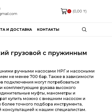
5
(
0,00
₸
)
0
mail.com
ТА И ДОСТАВКА
КОНТАКТЫ
ий грузовой с пружинным
ешними ручными насосами НРГ и насосными
ем не менее 700 бар. Также в зависимости
ов подключения могут потребоваться
и комплектующие: рукава высокого
оединительные муфты, манометры и
рат купить можно с внешним насосом и
я более точного подбора инструмента,
й консультацией к нашим специалистам.