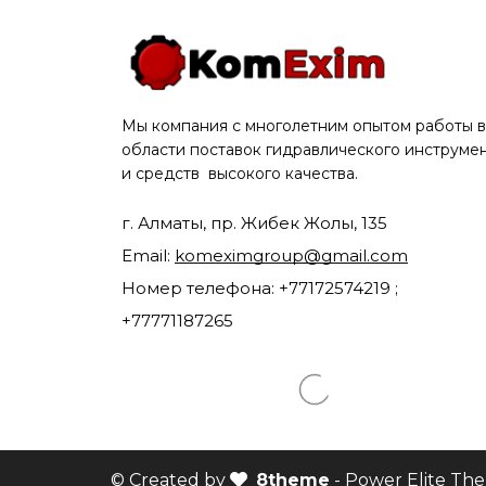
Мы компания с многолетним опытом работы в
области поставок гидравлического инструме
и средств высокого качества.
г. Алматы, пр. Жибек Жолы, 135
Email:
komeximgroup@gmail.com
Номер телефона: +77172574219 ;
+77771187265
© Created by
8theme
- Power Elite Th